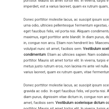
porttitor. Mauris sit amet tortor elit. In viverra, turpis
imperdiet, est a varius laoreet, quam ex rutrum quam
Donec porttitor molestie lacus, ac suscipit ipsum sce
urna odio, ultricies pellentesque fermentum egestas, 
eget faucibus felis, vel porta nisi. Aliquam condiment
maximus, eget porttitor ante blandit. In diam purus, d
in, congue non arcu. Etiam non hendrerit leo. Maecena
volutpat nunc sit amet, facilisis sem.
Vestibulum scel
condimentum
. Etiam ac ultricies sapien. Nam sodales
porttitor. Mauris sit amet tortor elit. In viverra, turpis e
metus justo rutrum eros, non lacinia mi ante vel nulla.
varius laoreet, quam ex rutrum quam, vitae fermentu
Donec porttitor molestie lacus, ac suscipit ipsum sce
gravida ac odio. In eget faucibus felis, vel porta nisi
diam purus, dignissim vitae dictum in, congue non arc
amet, facilisis sem.
Vestibulum scelerisque dictum 
porttitor. Mauris sit amet tortor elit. In viverra, turpis