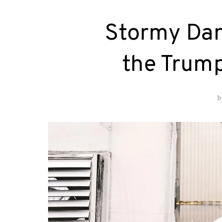
Stormy Dan
the Trump
b