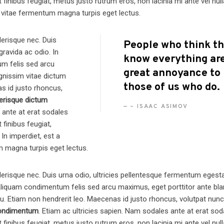
 et finibus feugiat, metus justo rutrum eros, non lacinia mi ante vel null
, vitae fermentum magna turpis eget lectus.
lerisque nec. Duis
People who think t
gravida ac odio. In
know everything are
um felis sed arcu
great annoyance to
ignissim vitae dictum
those of us who do.
s id justo rhoncus,
erisque dictum
– ISAAC ASIMOV
 ante at erat sodales
t finibus feugiat,
 In imperdiet, est a
m magna turpis eget lectus.
lerisque nec. Duis urna odio, ultricies pellentesque fermentum egest
. Aliquam condimentum felis sed arcu maximus, eget porttitor ante blan
u. Etiam non hendrerit leo. Maecenas id justo rhoncus, volutpat nunc
condimentum
. Etiam ac ultricies sapien. Nam sodales ante at erat sod
 et finibus feugiat, metus justo rutrum eros, non lacinia mi ante vel null