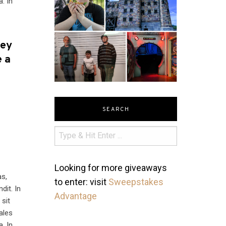
a. In
hey
 a
SEARCH
Looking for more giveaways
as,
to enter: visit
Sweepstakes
dit. In
Advantage
 sit
ales
a. In