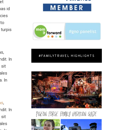
et
nas id
icies
sto
 turpis
as,
#FAMILYTRAVEL HIGHLIGHTS
dit. In
 sit
ales
a. In
as
,
dit. In
 sit
ales