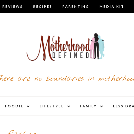
 REVIEWS
RECIPES
PARENTING
MEDIA KIT
here are no boundaries in motherhoo
nd
expand
expand
expand
FOODIE
LIFESTYLE
FAMILY
LESS DR
child
child
child
u
menu
menu
menu