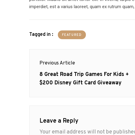
imperdiet, est a varius laoreet, quam ex rutrum quam
Tagged in :
FEATURED
Post
Previous Article
navigation
Previous
8 Great Road Trip Games For Kids +
post:
$200 Disney Gift Card Giveaway
Leave a Reply
Your email address will not be publishe