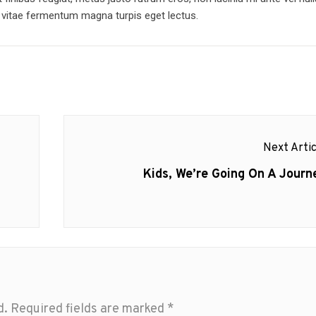
, vitae fermentum magna turpis eget lectus.
Next Artic
Next
Kids, We’re Going On A Journ
post:
d.
Required fields are marked
*