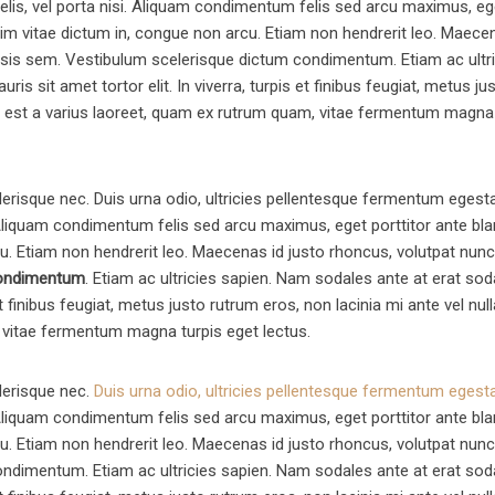
felis, vel porta nisi. Aliquam condimentum felis sed arcu maximus, eg
issim vitae dictum in, congue non arcu. Etiam non hendrerit leo. Maece
ilisis sem. Vestibulum scelerisque dictum condimentum. Etiam ac ultr
is sit amet tortor elit. In viverra, turpis et finibus feugiat, metus ju
iet, est a varius laoreet, quam ex rutrum quam, vitae fermentum magna
lerisque nec. Duis urna odio, ultricies pellentesque fermentum egest
. Aliquam condimentum felis sed arcu maximus, eget porttitor ante blan
u. Etiam non hendrerit leo. Maecenas id justo rhoncus, volutpat nunc
condimentum
. Etiam ac ultricies sapien. Nam sodales ante at erat sod
 et finibus feugiat, metus justo rutrum eros, non lacinia mi ante vel null
, vitae fermentum magna turpis eget lectus.
lerisque nec.
Duis urna odio, ultricies pellentesque fermentum egest
. Aliquam condimentum felis sed arcu maximus, eget porttitor ante blan
u. Etiam non hendrerit leo. Maecenas id justo rhoncus, volutpat nunc
ondimentum. Etiam ac ultricies sapien. Nam sodales ante at erat sod