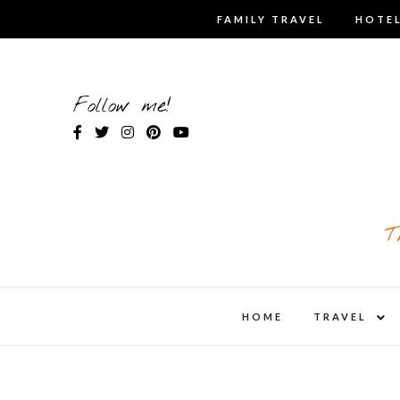
Skip
FAMILY TRAVEL
HOTEL
to
content
Follow me!
T
expa
HOME
TRAVEL
child
men