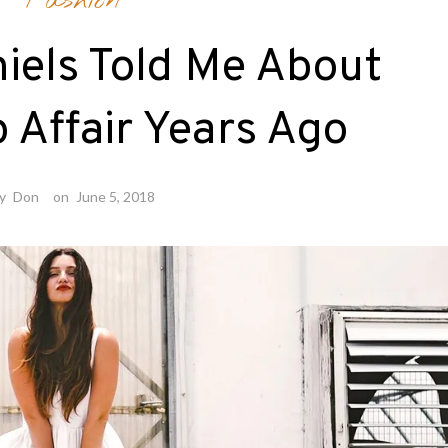
Fashion
iels Told Me About
 Affair Years Ago
y
Don
on
June 5, 2018